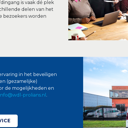
dingang is vaak dé plek
chillende delen van het
e bezoekers worden
rvaring in het beveiligen
en (gezamelijke)
or de mogelijkheden en
info@wdl-prolians.nl
.
VICE