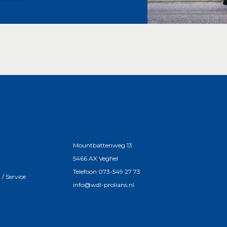
ud
Contact
Mountbattenweg 13
5466 AX Veghel
Telefoon 073-549 27 73
/ Service
info@wdl-prolians.nl